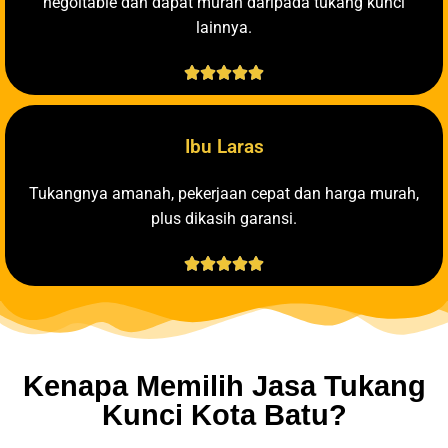
negoitable dan dapat murah daripada tukang kunci
lainnya.





Ibu Laras
Tukangnya amanah, pekerjaan cepat dan harga murah,
plus dikasih garansi.





Kenapa Memilih Jasa Tukang
Kunci Kota Batu?